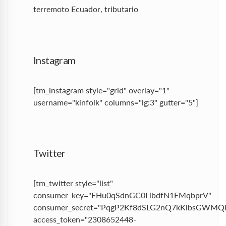
terremoto Ecuador
,
tributario
Instagram
[tm_instagram style="grid" overlay="1"
username="kinfolk" columns="lg:3" gutter="5"]
Twitter
[tm_twitter style="list"
consumer_key="EHu0qSdnGC0LlbdfN1EMqbprV"
consumer_secret="PqgP2Kf8dSLG2nQ7kKlbsGWMQh
access_token="2308652448-