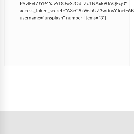
P9vlEvl7JYP4Yav9DOwSJOdLZc1NAxk90AQEcj0"
access_token_secret="A3eG9zWshUZ3wtinyYToeiF
username="unsplash" number_items="3"]