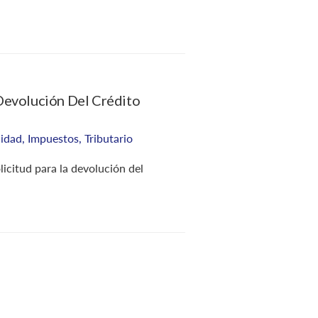
Devolución Del Crédito
Sistema Financie
Mil Dólares
lidad
,
Impuestos
,
Tributario
febrero 20, 2018
en
C
icitud para la devolución del
Ponemos en considerac
Rentas Internas SRI, 