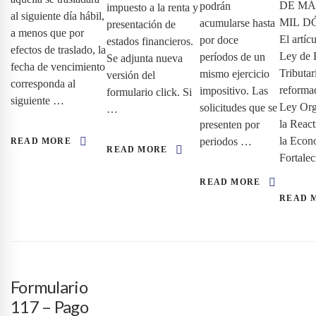
DE MÁ
podrán
impuesto a la renta y
al siguiente día hábil,
MIL D
acumularse hasta
presentación de
a menos que por
El artíc
por doce
estados financieros.
efectos de traslado, la
Ley de
períodos de un
Se adjunta nueva
fecha de vencimiento
Tributar
mismo ejercicio
versión del
corresponda al
reforma
impositivo. Las
formulario click. Si
siguiente …
Ley Org
solicitudes que se
…
la React
presenten por
la Econ
periodos …
READ MORE
READ MORE
Fortale
READ MORE
READ 
Formulario
117 – Pago