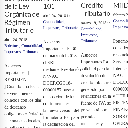
Crédito
Mil 
de la Ley
101
Tributario
Orgánica de
febrero 
abril 04, 2018
in
Régimen
Contabil
Contabilidad
,
marzo 19, 2018
in
Impuesto
Tributario
Impuestos
,
Tributario
Contabilidad
,
Impuestos
,
abril 24, 2018
in
Ponemo
Tributario
Aspectos
Boletines
,
Contabilidad
,
consider
Importantes El 30
Impuestos
,
Tributario
resoluci
Aspectos
de marzo del 2018,
Servici
Importantes La
el SRI
Aspectos
Interna
solicitud para la
mediante Resolución
Importantes [
NAC-
devolución del
N°NAC-
RESUMEN
DGECC
crédito tributario
DGERCGC18-
] Cuando una fecha
0000000
generado por
00000157 puso a
de vencimiento
a UTIL
retenciones en la
disposición de los
coincida con los días
SISTE
fuente de IVA se
contribuyentes
de descanso
FINAN
presentará por
la nueva versión del
obligatorio o feriados
SOBR
períodos
formulario 101 para
nacionales o locales,
OPERA
mensuales y
la declaración del
aquella se trasladará