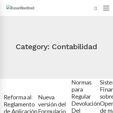
Category: Contabilidad
Normas
Sist
para
Fina
Regular
sobr
Reforma al
Nueva
Devolución
Oper
Reglamento
versión del
Del
de m
de Aplicación
Formulario