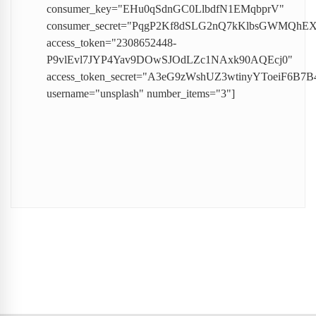
consumer_key="EHu0qSdnGC0LlbdfN1EMqbprV"
consumer_secret="PqgP2Kf8dSLG2nQ7kKlbsGWMQhEX
access_token="2308652448-
P9vlEvl7JYP4Yav9DOwSJOdLZc1NAxk90AQEcj0"
access_token_secret="A3eG9zWshUZ3wtinyYToeiF6B
username="unsplash" number_items="3"]