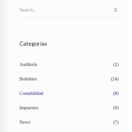
Search
SEAR
for:
Categorías
Auditoría
(2)
Boletines
(24)
Contabilidad
(8)
Impuestos
(9)
News
(7)