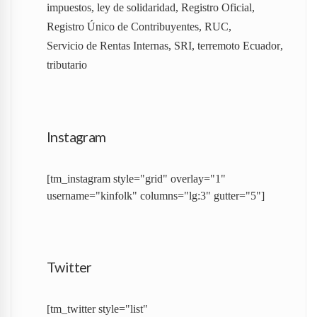
impuestos
,
ley de solidaridad
,
Registro Oficial
,
Registro Único de Contribuyentes
,
RUC
,
Servicio de Rentas Internas
,
SRI
,
terremoto Ecuador
,
tributario
Instagram
[tm_instagram style="grid" overlay="1"
username="kinfolk" columns="lg:3" gutter="5"]
Twitter
[tm_twitter style="list"