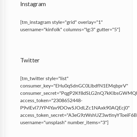
Instagram
[tm_instagram style="grid" overlay="1"
username="kinfolk" columns="lg:3" gutter="5"]
Twitter
[tm_twitter style="list"
consumer_key="EHu0qSdnGC0LlbdfN1EMqbprV"
consumer_secret="PqgP2Kf8dSLG2nQ7kKlbsGWMQh
access_token="2308652448-
P9vlEvl7JYP4Yav9DOwSJOdLZc1NAxk90AQEcj0"
access_token_secret="A3eG9zWshUZ3wtinyYToeiF
username="unsplash" number_items="3"]