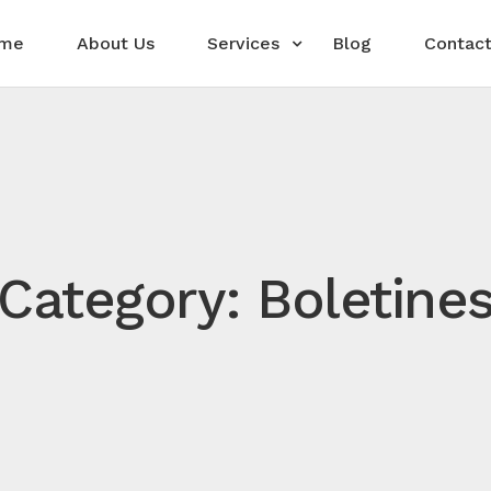
me
About Us
Services
Blog
Contact
Category: Boletine